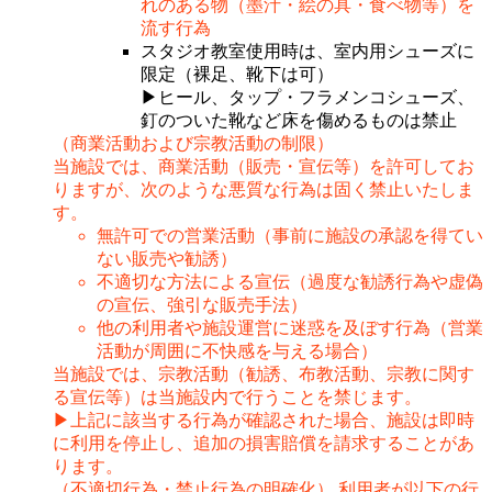
れのある物（墨汁・絵の具・食べ物等）を
流す行為
スタジオ教室使用時は、室内用シューズに
限定（裸足、靴下は可）
▶ヒール、タップ・フラメンコシューズ、
釘のついた靴など床を傷めるものは禁止
（商業活動および宗教活動の制限）
当施設では、商業活動（販売・宣伝等）を許可してお
りますが、次のような悪質な行為は固く禁止いたしま
す。
無許可での営業活動（事前に施設の承認を得てい
ない販売や勧誘）
不適切な方法による宣伝（過度な勧誘行為や虚偽
の宣伝、強引な販売手法）
他の利用者や施設運営に迷惑を及ぼす行為（営業
活動が周囲に不快感を与える場合）
当施設では、宗教活動（勧誘、布教活動、宗教に関す
る宣伝等）は当施設内で行うことを禁じます。
▶上記に該当する行為が確認された場合、施設は即時
に利用を停止し、追加の損害賠償を請求することがあ
ります。
（不適切行為・禁止行為の明確化） 利用者が以下の行