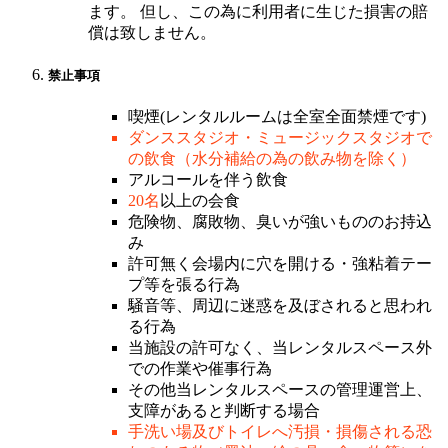
ます。 但し、この為に利用者に生じた損害の賠
償は致しません。
禁止事項
喫煙(レンタルルームは全室全面禁煙です)
ダンススタジオ・ミュージックスタジオで
の飲食（水分補給の為の飲み物を除く）
アルコールを伴う飲食
20名
以上の会食
危険物、腐敗物、臭いが強いもののお持込
み
許可無く会場内に穴を開ける・強粘着テー
プ等を張る行為
騒音等、周辺に迷惑を及ぼされると思われ
る行為
当施設の許可なく、当レンタルスペース外
での作業や催事行為
その他当レンタルスペースの管理運営上、
支障があると判断する場合
手洗い場及びトイレへ汚損・損傷される恐