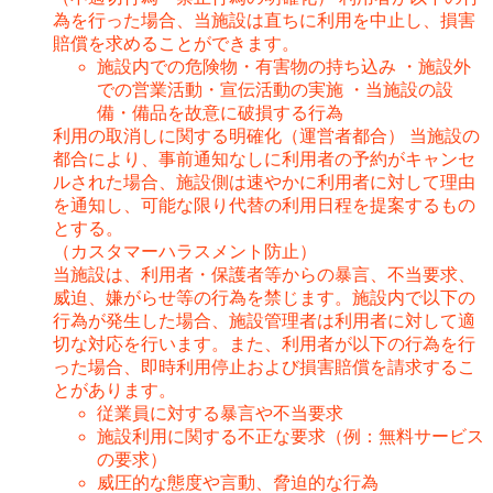
為を行った場合、当施設は直ちに利用を中止し、損害
賠償を求めることができます。
施設内での危険物・有害物の持ち込み ・施設外
での営業活動・宣伝活動の実施 ・当施設の設
備・備品を故意に破損する行為
利用の取消しに関する明確化（運営者都合） 当施設の
都合により、事前通知なしに利用者の予約がキャンセ
ルされた場合、施設側は速やかに利用者に対して理由
を通知し、可能な限り代替の利用日程を提案するもの
とする。
（カスタマーハラスメント防止）
当施設は、利用者・保護者等からの暴言、不当要求、
威迫、嫌がらせ等の行為を禁じます。施設内で以下の
行為が発生した場合、施設管理者は利用者に対して適
切な対応を行います。また、利用者が以下の行為を行
った場合、即時利用停止および損害賠償を請求するこ
とがあります。
従業員に対する暴言や不当要求
施設利用に関する不正な要求（例：無料サービス
の要求）
威圧的な態度や言動、脅迫的な行為