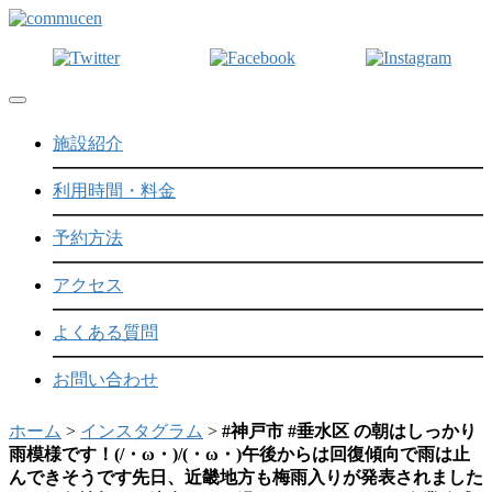
Toggle navigation
施設紹介
利用時間・料金
予約方法
アクセス
よくある質問
お問い合わせ
ホーム
>
インスタグラム
>
#神戸市 #垂水区 の朝はしっかり
雨模様です！(/・ω・)/(・ω・)午後からは回復傾向で雨は止
んできそうです先日、近畿地方も梅雨入りが発表されました