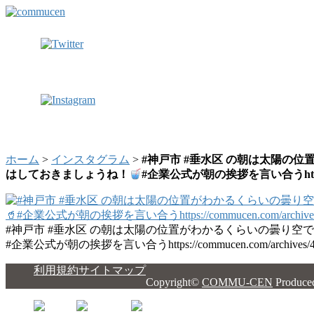
ホーム
>
インスタグラム
>
#神戸市 #垂水区 の朝は太陽の
はしておきましょうね！
#企業公式が朝の挨拶を言い合うhttps://co
#神戸市 #垂水区 の朝は太陽の位置がわかるくらいの曇り空
#企業公式が朝の挨拶を言い合うhttps://commucen.com/archives/4
利用規約
サイトマップ
Copyright©
COMMU-CEN
Produce