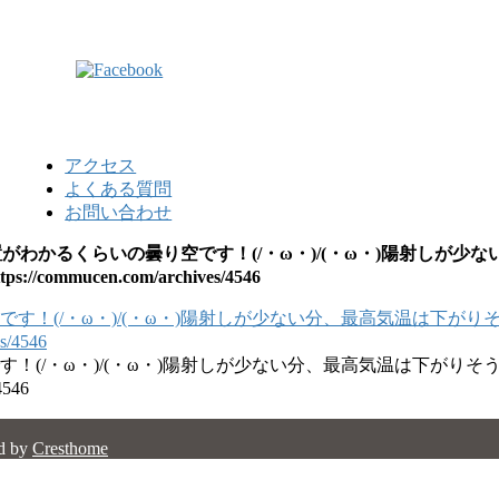
アクセス
よくある質問
お問い合わせ
位置がわかるくらいの曇り空です！(/・ω・)/(・ω・)陽射し
mmucen.com/archives/4546
です！(/・ω・)/(・ω・)陽射しが少ない分、最高気温は下が
546
d by
Cresthome