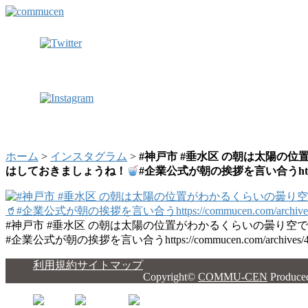
ホーム
>
インスタグラム
>
#神戸市 #垂水区 の朝は太陽の
はしておきましょうね！
#企業公式が朝の挨拶を言い合うhttps://co
#神戸市 #垂水区 の朝は太陽の位置がわかるくらいの曇り空
#企業公式が朝の挨拶を言い合うhttps://commucen.com/archives/4
利用規約
サイトマップ
Copyright©
COMMU-CEN
Produce