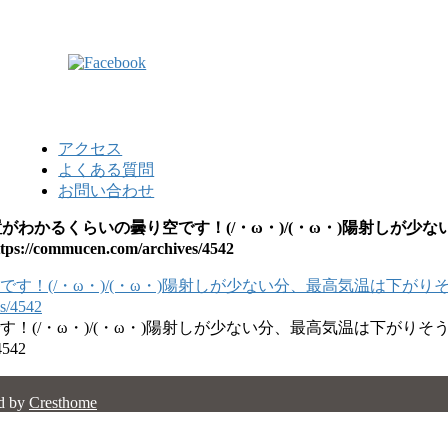
アクセス
よくある質問
お問い合わせ
位置がわかるくらいの曇り空です！(/・ω・)/(・ω・)陽射し
mmucen.com/archives/4542
です！(/・ω・)/(・ω・)陽射しが少ない分、最高気温は下が
542
d by
Cresthome