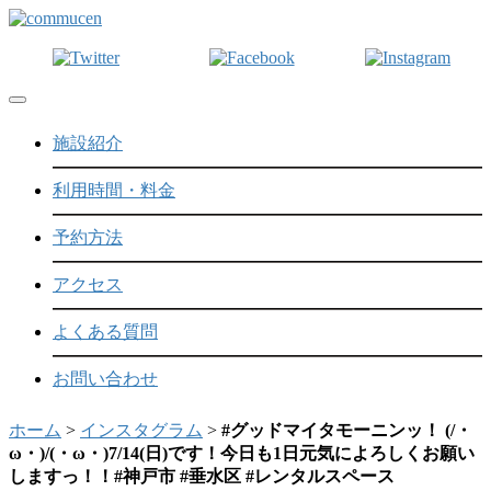
Toggle navigation
施設紹介
利用時間・料金
予約方法
アクセス
よくある質問
お問い合わせ
ホーム
>
インスタグラム
>
#グッドマイタモーニンッ！ (/・
ω・)/(・ω・)7/14(日)です！今日も1日元気によろしくお願い
しますっ！！#神戸市 #垂水区 #レンタルスペース