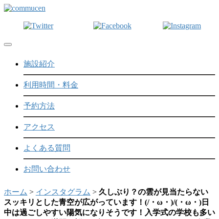
Toggle navigation
施設紹介
利用時間・料金
予約方法
アクセス
よくある質問
お問い合わせ
ホーム
>
インスタグラム
>
久しぶり？の雲が見当たらない
スッキリとした青空が広がっています！(/・ω・)/(・ω・)日
中は過ごしやすい陽気になりそうです！入学式の学校も多い