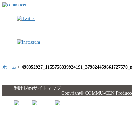
ホーム
>
490352927_1155756839924191_379824459661727570_
利用規約
サイトマップ
Copyright©
COMMU-CEN
Produce