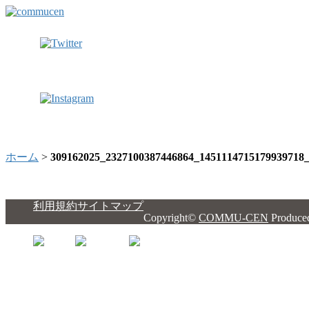
ホーム
>
309162025_2327100387446864_1451114715179939718
利用規約
サイトマップ
Copyright©
COMMU-CEN
Produce