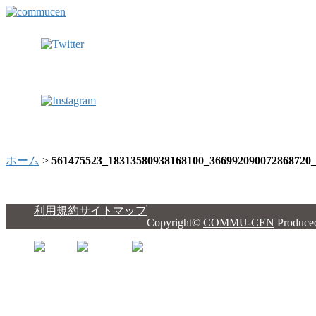
ホーム
>
561475523_18313580938168100_366992090072868720
利用規約
サイトマップ
Copyright©
COMMU-CEN
Produce