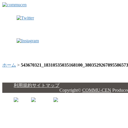
ホーム
>
543670321_18310535035168100_380352926789558657
利用規約
サイトマップ
Copyright©
COMMU-CEN
Produce